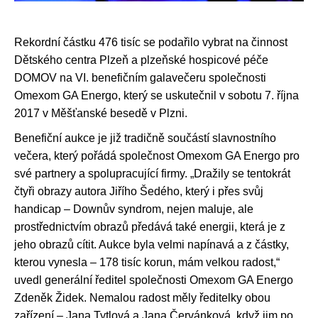
Rekordní částku 476 tisíc se podařilo vybrat na činnost
Dětského centra Plzeň a plzeňské hospicové péče
DOMOV na VI. benefičním galavečeru společnosti
Omexom GA Energo, který se uskutečnil v sobotu 7. října
2017 v Měšťanské besedě v Plzni.
Benefiční aukce je již tradičně součástí slavnostního
večera, který pořádá společnost Omexom GA Energo pro
své partnery a spolupracující firmy. „Dražily se tentokrát
čtyři obrazy autora Jiřího Šedého, který i přes svůj
handicap – Downův syndrom, nejen maluje, ale
prostřednictvím obrazů předává také energii, která je z
jeho obrazů cítit. Aukce byla velmi napínavá a z částky,
kterou vynesla – 178 tisíc korun, mám velkou radost,“
uvedl generální ředitel společnosti Omexom GA Energo
Zdeněk Židek. Nemalou radost měly ředitelky obou
zařízení – Jana Tytlová a Jana Červánková, když jim po