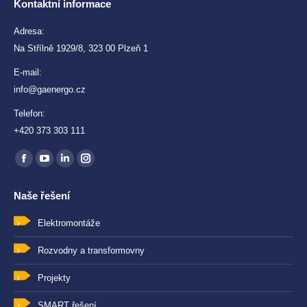
Kontaktní informace
Adresa:
Na Střílně 1929/8, 323 00 Plzeň 1
E-mail:
info@gaenergo.cz
Telefon:
+420 373 303 111
Find us on:
Facebook
YouTube
Linkedin
Instagram
page
page
page
page
Naše řešení
opens
opens
opens
opens
in
in
in
in
Elektromontáže
new
new
new
new
Rozvodny a transformovny
window
window
window
window
Projekty
SMART řešení