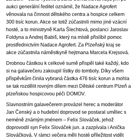
aukci generální ředitel oznámil, že Nadace Agrofert
věnovala na činnost dětského centra a hospice celkem
300 tisíc korun. Akce se totiž zúčastnili mimo jiné vzácní
hosté, a to ministryně Karla Šlechtová, poslanci Jaroslav
Foldyna a Andrej Babiš, který na místě přislíbil pomoc
prostřednictvím Nadace Agrofert. Za Plzeňský kraj se
akce zúčastnila náměstkyně hejtmana Marcela Krejsová.
Drobnou částkou k celkové sumě přispěl také každý, kdo
si na galavečeru zakoupil lístky do tomboly. Díky všem
příspěvkům činila vybraná částka 476 tisíc korun a mohla
se tak rozdělit rovným dílem mezi Dětské centrum Plzeň a
plzeňskou hospicovou péči DOMOV.
Slavnostním galavečerem provázel herec a moderátor
Jan Čenský a o hudební doprovod se postaral umělec s
neméně známým jménem – Felix Slováček, jehož
doprovodil syn Felix Slováček jun. a zazpívala i Anička
Slováčková. V rámci večera měli hosté příležitost vidět