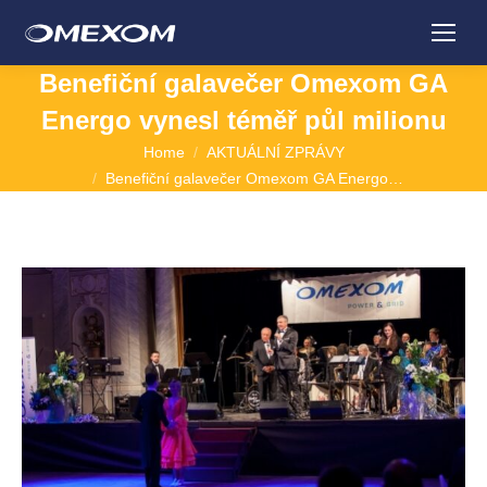
Benefiční galavečer Omexom GA
Energo vynesl téměř půl milionu
You are here:
Home
AKTUÁLNÍ ZPRÁVY
Benefiční galavečer Omexom GA Energo…