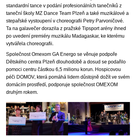
standardní tance v podání profesionálních tanečníků z
taneční školy MZ Dance Team Plzeň a také muzikálové a
stepařské vystoupení v choreografii Petry Parvoničové.
Ta na galavečer dorazila z pražské Tipsport arény ihned
po uvedení premiéry muzikálu Madagaskar, ke kterému
vytvářela choreografii.
Společnost Omexom GA Energo se věnuje podpoře
Dětského centra Plzeň dlouhodobě a dosud se podařilo
pomoci centru částkou 6,5 milionu korun. Hospicovou
péči DOMOV, která pomáhá lidem důstojně dožít ve svém
domácím prostředí, podporuje společnost OMEXOM
druhým rokem.