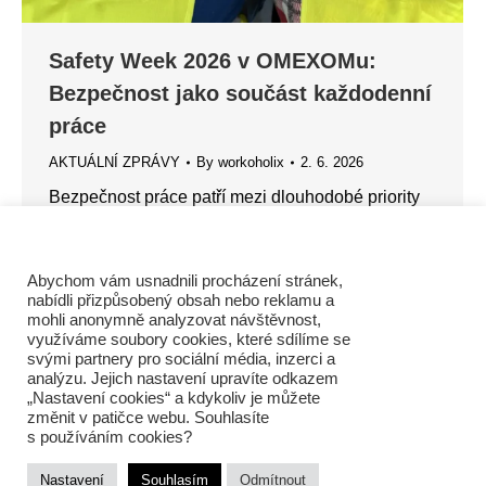
Safety Week 2026 v OMEXOMu:
Bezpečnost jako součást každodenní
práce
AKTUÁLNÍ ZPRÁVY
By
workoholix
2. 6. 2026
Bezpečnost práce patří mezi dlouhodobé priority
skupiny VINCI Energies i společnosti OMEXOM.
Letošní Safety Week 2026 opět potvrdil, že
bezpečnost není jednorázová aktivita, ale
Abychom vám usnadnili procházení stránek,
nabídli přizpůsobený obsah nebo reklamu a
každodenní přístup, který začíná u každého z nás.
mohli anonymně analyzovat návštěvnost,
Safety Week se uskutečnil ve dnech 18.–22.
využíváme soubory cookies, které sdílíme se
svými partnery pro sociální média, inzerci a
května napříč celou společností a byl zaměřený na
analýzu. Jejich nastavení upravíte odkazem
onboarding – bezpečné začlenění zaměstnanců,
„Nastavení cookies“ a kdykoliv je můžete
dodavatelů i návštěvníků…
změnit v patičce webu. Souhlasíte
s používáním cookies?
Nastavení
Souhlasím
Odmítnout